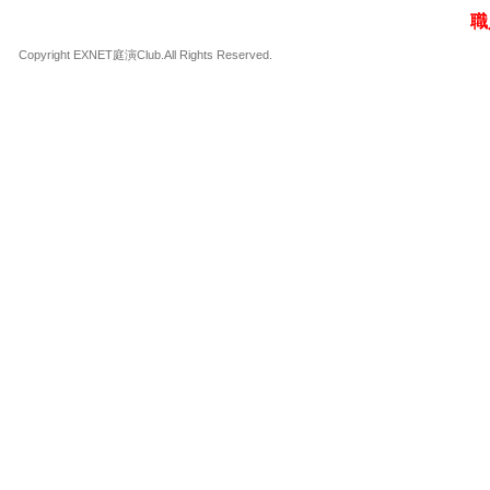
職
Copyright EXNET庭演Club.All Rights Reserved.