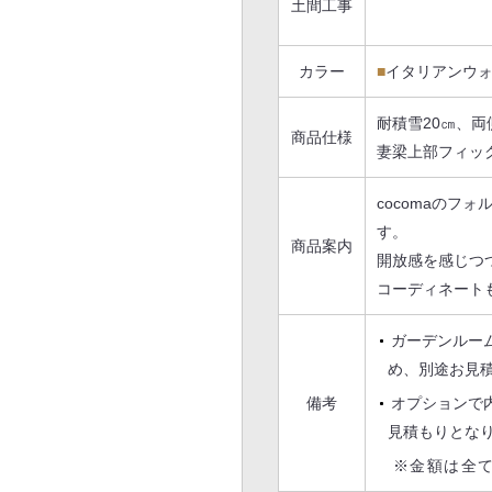
土間工事
カラー
■
イタリアンウ
耐積雪20㎝、
商品仕様
妻梁上部フィッ
cocomaのフ
す。
商品案内
開放感を感じつ
コーディネート
ガーデンルー
め、別途お見
備考
オプションで
見積もりとな
※金額は全て