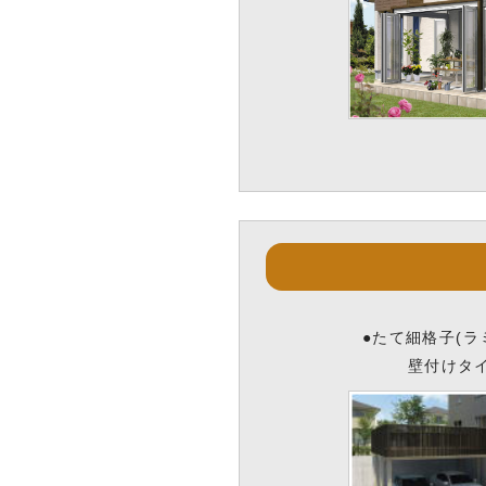
●たて細格子(ラ
壁付けタ