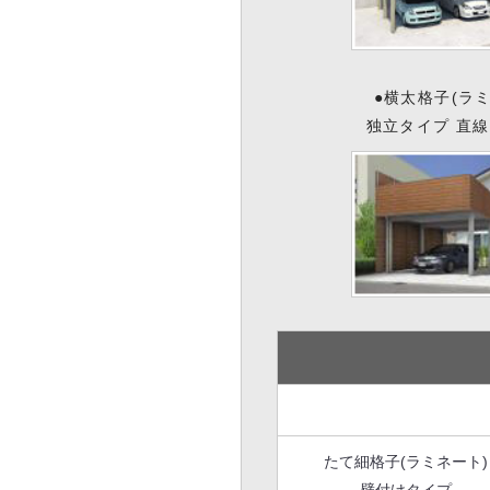
●横太格子(ラ
独立タイプ 直
たて細格子(ラミネート)